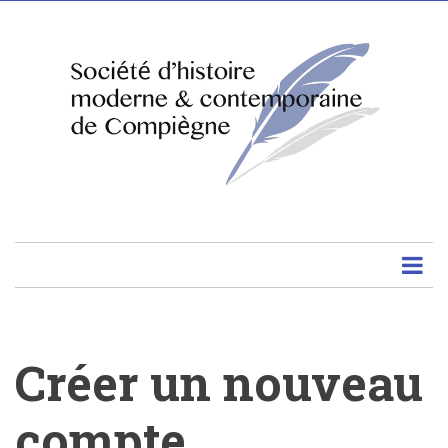
Aller
au
contenu
principal
Créer un nouveau
compte