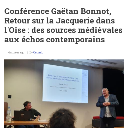
de
Vincent
Conférence Gaëtan Bonnot,
Reig
:
Retour sur la Jacquerie dans
Complots
sous
l'Oise : des sources médiévales
le
premier
aux échos contemporains
empire
:
l’Oise
4 années ago
By
CélineL
et
la
conspiration
du
général
Malet
en
1812