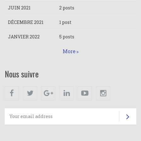
JUIN 2021
2 posts
DÉCEMBRE 2021
1 post
JANVIER 2022
5 posts
More
Nous suivre
Facebook
Twitter
Google+
Linkedin
Youtube
Instagram
Su