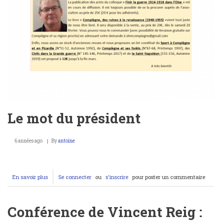
Le mot du président
6 années ago
By
antoine
En savoir plus
sur
Se connecter
ou
s'inscrire
pour poster un commentaire
Le
mot
du
Conférence de Vincent Reig :
président