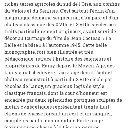
riches terres agricoles du sud de l’Oise, aux confins
du Valois et du Senlisis. C’est surtout l’écrin d’un
magnifique domaine seigneurial, d’un parc et d’un
château classique des XVIIe et XVIIIe siècles aux
traits particulièrement originaux, ayant servi de
décor au tournage du film de Jean Cocteau, « La
Belle et la bâte » à l’automne 1945. Cette belle
monographie, fort bien illustrée et très
pédagogique, retrace l’histoire des seigneurs et
propriétaires de Raray depuis le Moyen-Age, des
Ligny aux Labédoyère. L’ouvrage décrit l’actuel
château reconstruit à partir du XVIIe siècle par
Nicolas de Lancy, un gracieux logis de style
classique français, dont la cour d’honneur est
encadrée par deux splendides portiques sculptés de
motifs cynégétiques représentant trente-huit
chiens de chasse forçant un cerf et un sanglier,
complétés par la monumentale Porte rouge
évoquant une chasse à la Licorne, œuvres