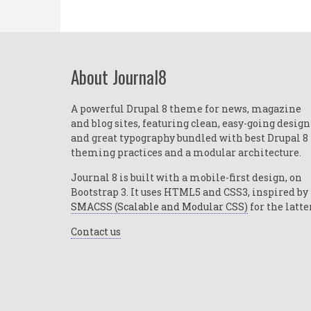
About Journal8
A powerful Drupal 8 theme for news, magazine
and blog sites, featuring clean, easy-going design
and great typography bundled with best Drupal 8
theming practices and a modular architecture.
Journal 8 is built with a mobile-first design, on
Bootstrap 3. It uses HTML5 and CSS3, inspired by
SMACSS (Scalable and Modular CSS)
for the latte
Contact us