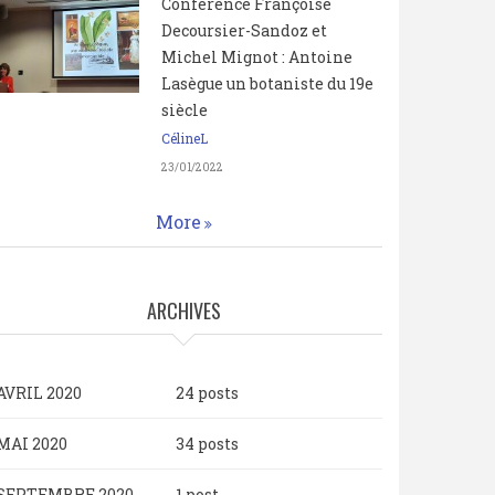
Conférence Françoise
Decoursier-Sandoz et
Michel Mignot : Antoine
Lasègue un botaniste du 19e
siècle
CélineL
23/01/2022
More
ARCHIVES
AVRIL 2020
24 posts
MAI 2020
34 posts
SEPTEMBRE 2020
1 post