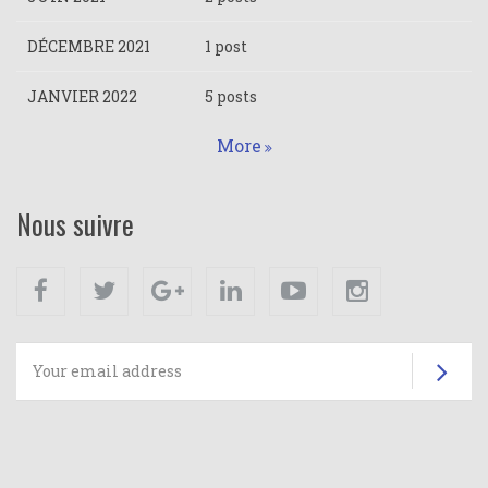
DÉCEMBRE 2021
1 post
JANVIER 2022
5 posts
More
Nous suivre
Facebook
Twitter
Google+
Linkedin
Youtube
Instagram
Su