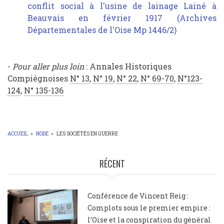
conflit social à l'usine de lainage Lainé à
Beauvais en février 1917 (Archives
Départementales de l'Oise Mp 1446/2)
-
Pour aller plus loin
: Annales Historiques
Compiégnoises
N° 13
,
N° 19
,
N° 22
,
N° 69-70
,
N°123-
124
,
N° 135-136
ACCUEIL
»
NODE
»
LES SOCIÉTÉS EN GUERRE
FIL
D'ARIANE
RÉCENT
Conférence de Vincent Reig :
Complots sous le premier empire :
l’Oise et la conspiration du général